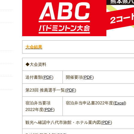
大会結果
◆大会資料
送付書類(
PDF
)
開催要項(
PDF
)
第23回 推薦選手一覧(
PDF
)
宿泊弁当要項
宿泊弁当申込書2022年度(
Excel
)
2022年度(
PDF
)
観光へ確認中八代市旅館・ホテル案内図(
PDF
)