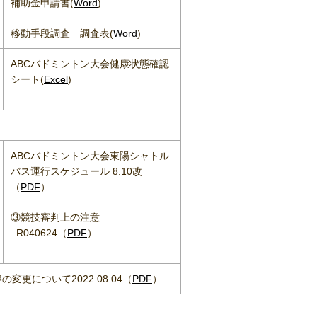
補助金申請書(
Word
)
移動手段調査 調査表(
Word
)
ABCバドミントン大会健康状態確認
シート(
Excel
)
ABCバドミントン大会東陽シャトル
バス運行スケジュール 8.10改
（
PDF
）
③競技審判上の注意
_R040624（
PDF
）
更について2022.08.04（
PDF
）