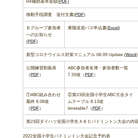
R4補助基準金額(
PDF
)
移動手段調査 送付文書(
PDF
)
Ｂグループ参加者
東陽送迎バス申込書(
Excel
)
へのお知らせ
(
PDF
)
新型コロナウイルス対策マニュアル 08.09 Update (
Word
)
公開練習割振表
ABC参加者名簿・参加者数一覧
（
PDF
）
7.20改（
PDF
）
①ABC組み合わせ
②第23回全国小学生ABC大会タイ
最終 8.08改
ムテーブル 8.13改
（
PDF
）
timetable7（
PDF
）
第23回ダイハツ全国小学生ＡＢＣバドミントン大会の内容の変
2022全国小学生バドミントン大会記念予約表