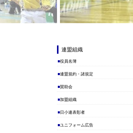
連盟組織
役員名簿
連盟規約・諸規定
賛助会
加盟組織
日小連表彰者
ユニフォーム広告