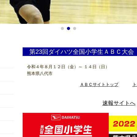
第23回ダイハツ全国小学生ＡＢＣ大
令和４年８月１２日（金）～ １４日（日）
熊本県八代市
ＡＢＣサイトトップ
ト
速報サイトへ