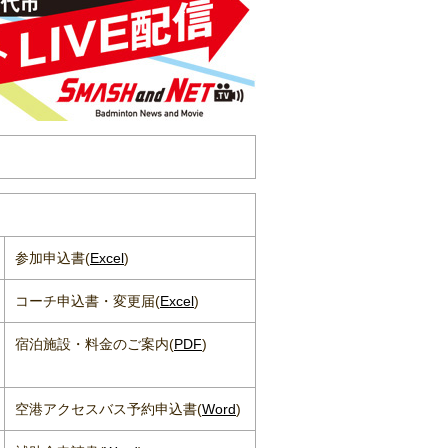
参加申込書(
Excel
)
コーチ申込書・変更届(
Excel
)
宿泊施設・料金のご案内(
PDF
)
空港アクセスバス予約申込書(
Word
)