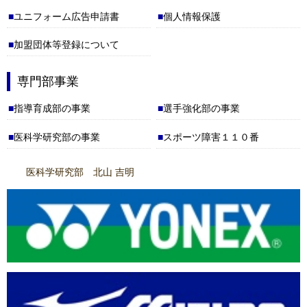
資料を掲載しました。(2025.06.02)
ユニフォーム広告申請書
個人情報保護
加盟団体等登録について
「第27回ダイハツ全国小学生ＡＢＣバドミントン大会」
大会の各種
資料を掲載しました。(2025.05.27)
専門部事業
ユニフォーム広告
ページを更新しました(2026.05.13)
指導育成部の事業
選手強化部の事業
「第42回若葉カップ全国小学生バドミントン大会」
の各種資料を掲
医科学研究部の事業
スポーツ障害１１０番
載しました。(2026.05.12)
医科学研究部 北山 吉明
「第27回ダイハツ全国小学生ＡＢＣバドミントン大会」
大会の各種
資料を掲載しました。(2025.05.07)
「連盟組織－賛助会」
を更新(2026.05.06)
ユニフォーム広告
ページを更新しました(2026.04.14)
「連盟組織－連盟規約・諸規定」
を更新(2026.03.21)