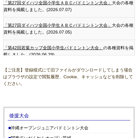
「第27回ダイハツ全国小学生ＡＢＣバドミントン大会」
大会の各種
資料を掲載しました。(2026.07.07)
「第27回ダイハツ全国小学生ＡＢＣバドミントン大会」
大会の各種
資料を掲載しました。(2026.07.05)
「第42回若葉カップ全国小学生バドミントン大会」
の各種資料を掲
載しました。(2026.06.29)
【ご注意】登録様式にて旧ファイルがダウンロードしてしまう場合
「第27回ダイハツ全国小学生ＡＢＣバドミントン大会」
大会の各種
はブラウザの設定で閲覧履歴、Cookie、キャッシュなどを削除して
資料を掲載しました。(2026.06.23)
ください。
「第42回若葉カップ全国小学生バドミントン大会」
の各種資料を掲
載しました。(2026.06.22)
「第42回若葉カップ全国小学生バドミントン大会」
の各種資料を掲
後援大会
載しました。(2026.06.20)
沖縄オープンジュニアバドミントン大会
「第27回ダイハツ全国小学生ＡＢＣバドミントン大会」
大会の各種
関東ていがくねんオープン茨城