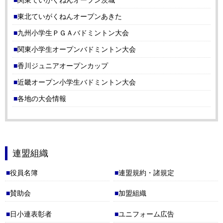
資料を掲載しました。(2026.06.18)
東北ていがくねんオープンあきた
九州小学生ＰＧＡバドミントン大会
ユニフォーム広告
ページを更新しました(2026.06.18)
関東小学生オープンバドミントン大会
「第27回ダイハツ全国小学生ＡＢＣバドミントン大会」
大会の各種
香川ジュニアオープンカップ
資料を掲載しました。(2026.06.14)
近畿オープン小学生バドミントン大会
「第42回若葉カップ全国小学生バドミントン大会」
の各種資料を掲
各地の大会情報
載しました。(2026.06.14)
「第27回ダイハツ全国小学生ＡＢＣバドミントン大会」
大会の各種
資料を掲載しました。(2026.06.09)
連盟組織
選手強化部
ページを更新しました。(2026.06.09)
役員名簿
連盟規約・諸規定
賛助会
加盟組織
「連盟組織－加盟組織」
を更新しました。(2026.06.09)
日小連表彰者
ユニフォーム広告
「第27回ダイハツ全国小学生ＡＢＣバドミントン大会」
大会の各種