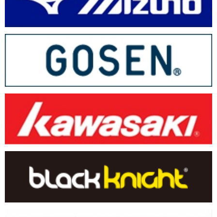
「連盟事業－指導育成部」
の指導者講習会《巡回指導》・BOOKチ
ラシを更新(2026.01.13)
「全小大会」
栄光の記録を更新(2026.01.05)
「ＡＢＣ大会」
栄光の記録を更新(2026.01.05)
「若葉カップ」
栄光の記録を更新(2026.01.05)
「第34回全国小学生選手権大会」
大会の結果速報ページを用意しま
した(2025.12.20)
「第34回全国小学生選手権大会」
大会の各種資料を掲載しました
(2025.12.17)
「後援大会－第29回香川ジュニアオープンカップ」
大会要項など資
料をアップいたしました。(2025.12.17)